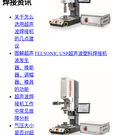
焊接资讯
关于怎么
选用超声
波焊接机
的几点建
议
图解超声
TELSONIC USP超声波塑料焊接机
波发生
器、换能
器、调幅
器、模具
的功能
超声波焊
接机工作
中常见故
障分析
气压大小
是否对超