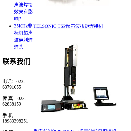
声波焊接
效果有影
响？
35KHz非
TELSONIC TSP超声波扭矩焊接机
标机超声
波穿刺焊
焊头
联系我们
电话：023-
63791055
传 真：023-
62838159
手 机：
18983398251