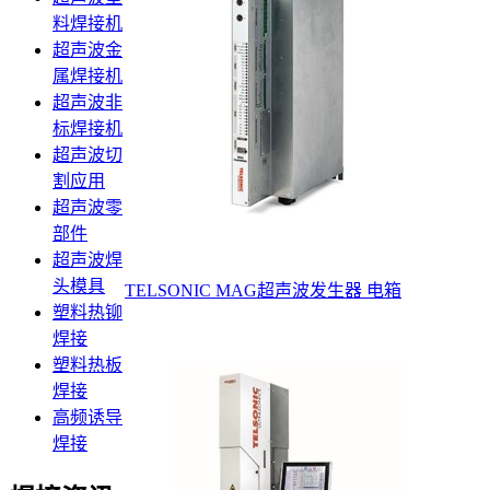
料焊接机
超声波金
属焊接机
超声波非
标焊接机
超声波切
割应用
超声波零
部件
超声波焊
头模具
TELSONIC MAG超声波发生器 电箱
塑料热铆
焊接
塑料热板
焊接
高频诱导
焊接