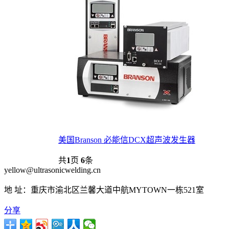
美国Branson 必能信DCX超声波发生器
共
1
页
6
条
yellow@ultrasonicwelding.cn
地 址：重庆市渝北区兰馨大道中航MYTOWN一栋521室
分享